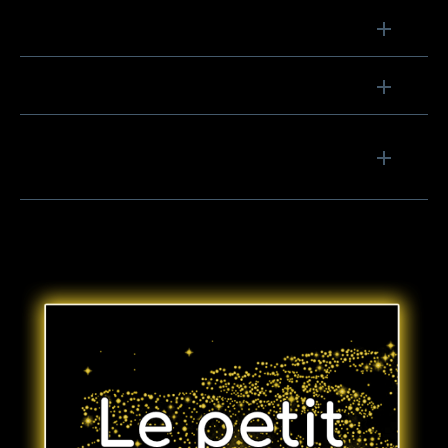
Comment est la couverture ?
Le forfait fonctionne-t-il à l'étranger ?
Comment changer de forfait ou obtenir
de l'aide ?