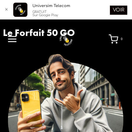
Universim Telecom
✕
VOIR
GRATUIT
Sur Google Play
Le Forfait 50 GO
0