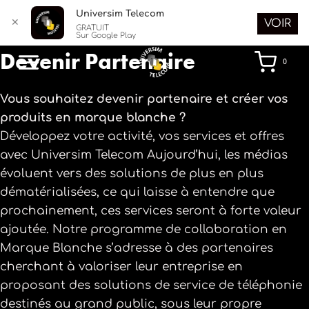
Universim Telecom
✕
VOIR
GRATUIT
Sur Google Play
Aller
Devenir Partenaire
0
au
contenu
Vous souhaitez devenir partenaire et créer vos
produits en marque blanche ?
Développez votre activité, vos services et offres
avec Universim Telecom Aujourd’hui, les médias
évoluent vers des solutions de plus en plus
dématérialisées, ce qui laisse à entendre que
prochainement, ces services seront à forte valeur
ajoutée. Notre programme de collaboration en
Marque Blanche s’adresse à des partenaires
cherchant à valoriser leur entreprise en
proposant des solutions de service de téléphonie
destinés au grand public, sous leur propre